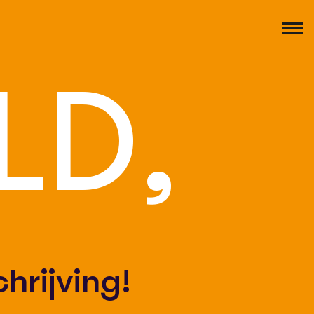
LD,
hrijving!