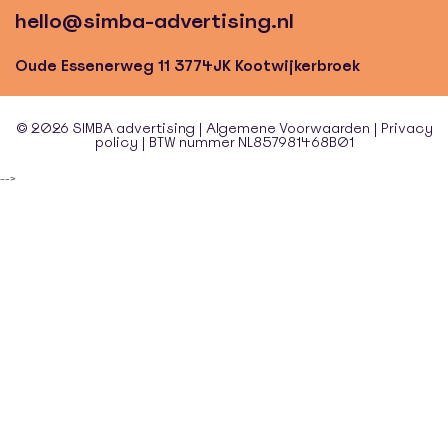
hello@simba-advertising.nl
Oude Essenerweg 11 3774JK Kootwijkerbroek
© 2026 SIMBA advertising |
Algemene Voorwaarden
|
Privacy
policy
| BTW nummer NL857981468B01
-->