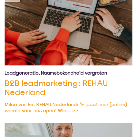
Leadgeneratie, Naamsbekendheid vergroten
B2B leadmarketing: REHAU
Nederland
Milco van Ee, REHAU Nederland: ‘Er gaat een (online)
wereld voor ons open’ Wie...
>>