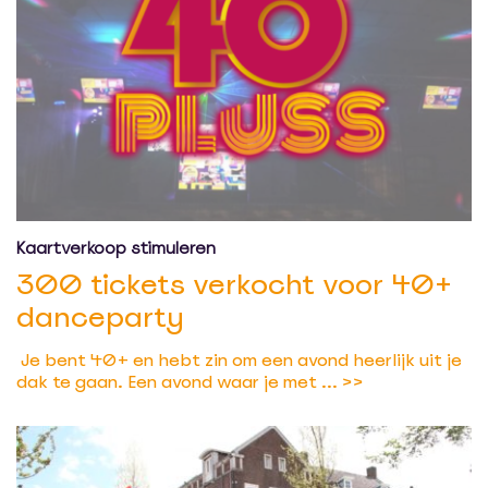
Kaartverkoop stimuleren
300 tickets verkocht voor 40+
danceparty
Je bent 40+ en hebt zin om een avond heerlijk uit je
dak te gaan. Een avond waar je met ...
>>