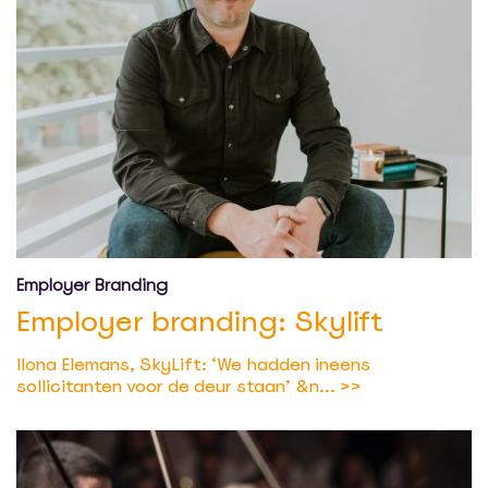
Employer Branding
Employer branding: Skylift
Ilona Elemans, SkyLift: ‘We hadden ineens
sollicitanten voor de deur staan’ &n...
>>