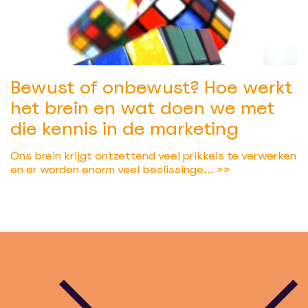
Bewust of onbewust? Hoe werkt
het brein en wat doen we met
die kennis in de marketing
Ons brein krijgt ontzettend veel prikkels te verwerken
en er worden enorm veel beslissinge...
>>